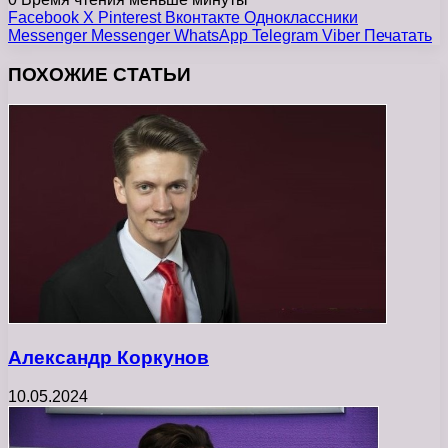
Facebook
X
Pinterest
Вконтакте
Одноклассники
Messenger
Messenger
WhatsApp
Telegram
Viber
Печатать
ПОХОЖИЕ СТАТЬИ
Александр Коркунов
10.05.2024