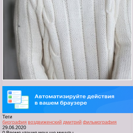
Теги
биография
воздвиженский
дмитрий
фильмография
29.06.2020
0
Время чтения меньше минуты