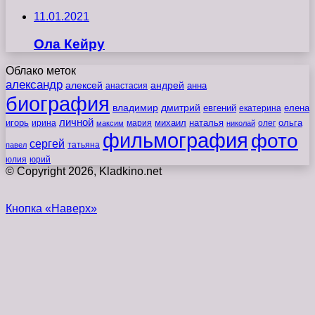
11.01.2021
Ола Кейру
Облако меток
александр
алексей
андрей
анна
анастасия
биография
владимир
дмитрий
евгений
екатерина
елена
личной
игорь
наталья
ольга
ирина
мария
михаил
олег
максим
николай
фильмография
фото
сергей
татьяна
павел
юлия
юрий
© Copyright 2026, Kladkino.net
Кнопка «Наверх»