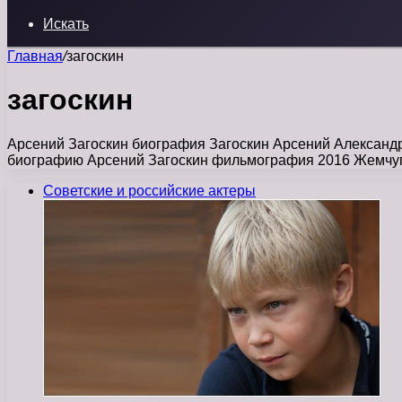
Искать
Главная
/
загоскин
загоскин
Арсений Загоскин биография Загоскин Арсений Александро
биографию Арсений Загоскин фильмография 2016 Жемчуг
Советские и российские актеры