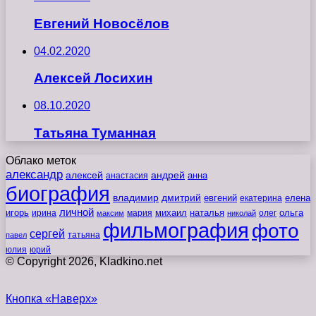
Евгений Новосёлов
04.02.2020
Алексей Лосихин
08.10.2020
Татьяна Туманная
Облако меток
александр
алексей
андрей
анна
анастасия
биография
владимир
дмитрий
евгений
екатерина
елена
личной
игорь
наталья
ольга
ирина
мария
михаил
олег
максим
николай
фильмография
фото
сергей
татьяна
павел
юлия
юрий
© Copyright 2026, Kladkino.net
Кнопка «Наверх»