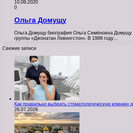
10.08.2020
0
Ольга Домущу
Ольга Домущу биография Ольга Семёновна Домущу род
группы «Джонатан Ливингстон». В 1988 году…
Свежие записи
Как правильно выбрать стоматологическую клинику д
26.07.2026