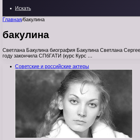
Искать
Главная
/
бакулина
бакулина
Светлана Бакулина биография Бакулина Светлана Сергеев
году закончила СПбГАТИ (курс Курс …
Советские и российские актеры