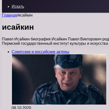
Искать
Главная
/
исайкин
исайкин
Павел Исайкин биография Исайкин Павел Викторович родил
Пермский государственный институт культуры и искусства
Советские и российские актеры
08.10.2020