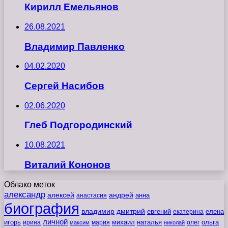
Кирилл Емельянов
26.08.2021
Владимир Павленко
04.02.2020
Сергей Насибов
02.06.2020
Глеб Подгородинский
10.08.2021
Виталий Кононов
Облако меток
александр
алексей
андрей
анна
анастасия
биография
владимир
дмитрий
евгений
екатерина
елена
личной
игорь
наталья
ольга
ирина
мария
михаил
олег
максим
николай