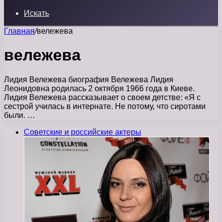
Искать
Главная
/
вележева
вележева
Лидия Вележева биография Вележева Лидия
Леонидовна родилась 2 октября 1966 года в Киеве.
Лидия Вележева рассказывает о своем детстве: «Я с
сестрой училась в интернате. Не потому, что сиротами
были. …
Советские и российские актеры