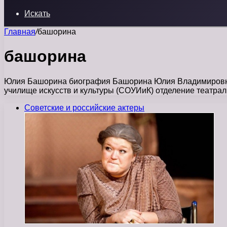
Искать
Главная
/
башорина
башорина
Юлия Башорина биография Башорина Юлия Владимировна ро
училище искусств и культуры (СОУИиК) отделение театра
Советские и российские актеры