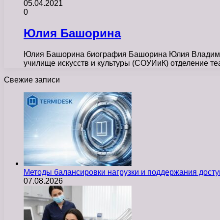
05.04.2021
0
Юлия Башорина
Юлия Башорина биография Башорина Юлия Владимиров
училище искусств и культуры (СОУИиК) отделение т
Свежие записи
Методы балансировки нагрузки и поддержания досту
07.08.2026