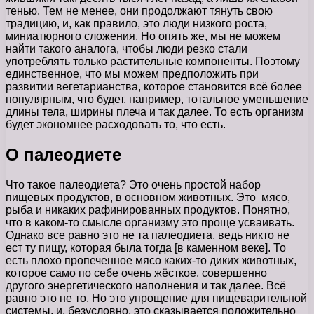
тенью. Тем не менее, они продолжают тянуть свою
традицию, и, как правило, это люди низкого роста,
миниатюрного сложения. Но опять же, мы не можем
найти такого аналога, чтобы люди резко стали
употреблять только растительные компоненты. Поэтому
единственное, что мы можем предположить при
развитии вегетарианства, которое становится всё более
популярным, что будет, например, тотальное уменьшение
длины тела, ширины плеча и так далее. То есть организм
будет экономнее расходовать то, что есть.
О палеодиете
Что такое палеодиета? Это очень простой набор
пищевых продуктов, в основном животных. Это мясо,
рыба и никаких рафинированных продуктов. Понятно,
что в каком-то смысле организму это проще усваивать.
Однако все равно это не та палеодиета, ведь никто не
ест ту пищу, которая была тогда [в каменном веке]. То
есть плохо пропеченное мясо каких-то диких животных,
которое само по себе очень жёсткое, совершенно
другого энергетического наполнения и так далее. Всё
равно это не то. Но это упрощение для пищеварительной
системы, и, безусловно, это сказывается положительно