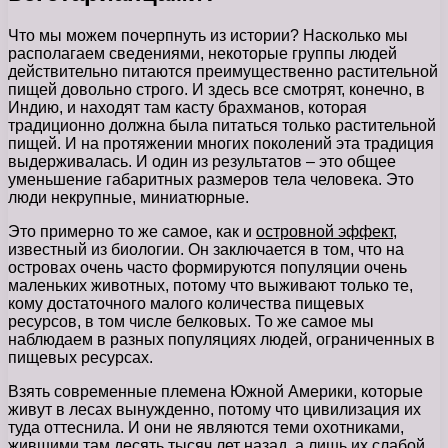
Что мы можем почерпнуть из истории? Насколько мы
располагаем сведениями, некоторые группы людей
действительно питаются преимущественно растительной
пищей довольно строго. И здесь все смотрят, конечно, в
Индию, и находят там касту брахманов, которая
традиционно должна была питаться только растительной
пищей. И на протяжении многих поколений эта традиция
выдерживалась. И один из результатов – это общее
уменьшение габаритных размеров тела человека. Это
люди некрупные, миниатюрные.
Это примерно то же самое, как и
островной эффект
,
известный из биологии. Он заключается в том, что на
островах очень часто формируются популяции очень
маленьких животных, потому что выживают только те,
кому достаточного малого количества пищевых
ресурсов, в том числе белковых. То же самое мы
наблюдаем в разных популяциях людей, ограниченных в
пищевых ресурсах.
Взять современные племена Южной Америки, которые
живут в лесах вынужденно, потому что цивилизация их
туда оттеснила. И они не являются теми охотниками,
жившими там десять тысяч лет назад, а лишь их слабой