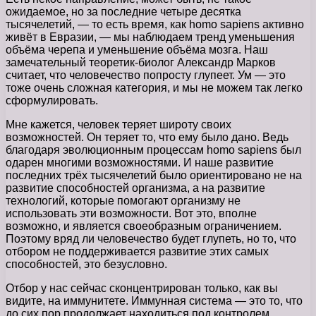
ожидаемое, но за последние четыре десятка
тысячелетий, — то есть время, как homo sapiens активно
живёт в Евразии, — мы наблюдаем тренд уменьшения
объёма черепа и уменьшение объёма мозга. Наш
замечательный теоретик-биолог Александр Марков
считает, что человечество попросту глупеет. Ум — это
тоже очень сложная категория, и мы не можем так легко
сформулировать.
Мне кажется, человек теряет широту своих
возможностей. Он теряет то, что ему было дано. Ведь
благодаря эволюционным процессам homo sapiens был
одарен многими возможностями. И наше развитие
последних трёх тысячелетий было ориентировано не на
развитие способностей организма, а на развитие
технологий, которые помогают организму не
использовать эти возможности. Вот это, вполне
возможно, и является своеобразным ограничением.
Поэтому вряд ли человечество будет глупеть, но то, что
отбором не поддерживается развитие этих самых
способностей, это безусловно.
Отбор у нас сейчас сконцентрирован только, как вы
видите, на иммунитете. Иммунная система — это то, что
до сих пор продолжает находиться под контролем